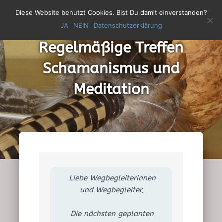
Diese Website benutzt Cookies. Bist Du damit einverstanden?
JA
NEIN
Datenschutzerklärung
N
A
Regelmäßige Treffen
V
I
Schamanismus und
G
A
Meditation
T
I
O
N
U
M
S
C
Liebe Wegbegleiterinnen
H
A
und Wegbegleiter,
L
T
Die nächsten geplanten