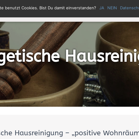
te benutzt Cookies. Bist Du damit einverstanden?
JA
NEIN
Datensch
HOME
ÜBER MICH
MEIN ANG
getische Hausrein
sche Hausreinigung – „positive Wohnräu