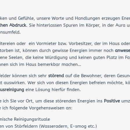
ken und Gefühle, unsere Worte und Handlungen erzeugen Ener
chen Abdruck
. Sie hinterlassen Spuren im Körper, in der Aura 
ensumfeld.
itereien oder ein Vormieter bzw. Vorbesitzer, der im Haus oder
orben ist, können durch gewisse Energien immer noch
anwes
ene Seelen, die keine Würdigung und keinen guten Platz im F
nnen sich im Haus bemerkbar machen…
felder können sich sehr
störend
auf die Bewohner, deren Gesun
t auswirken. Wer sich von diesen Energien befreien möchte, k
usreinigung
eine Lösung hierfür finden.
 ich Sie vor Ort, um diese störenden Energien ins
Positive
umz
e ich folgende Vorgehensweisen an:
ische Reinigungsrituale
en von Störfeldern (Wasseradern, E-smog etc.)