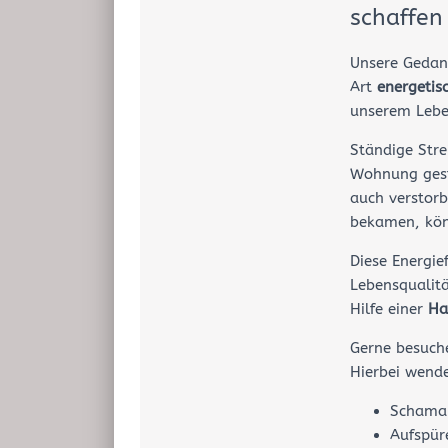
schaffen
Unsere Gedan
Art
energetis
unserem Leb
Ständige Stre
Wohnung gest
auch verstorb
bekamen, kö
Diese Energie
Lebensqualitä
Hilfe einer
Ha
Gerne besuche
Hierbei wend
Schaman
Aufspür