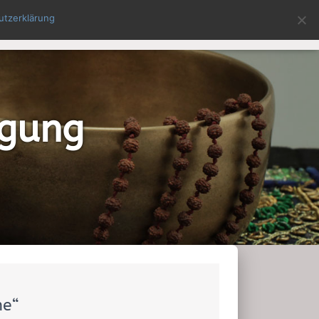
utzerklärung
EBOT FÜR SIE
SEMINARTERMINE
KONTAKT
igung
me“