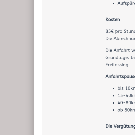
Aufspür
Kosten
85€ pro Stun
Die Abrechnu
Die Anfahrt w
Grundlage: be
Freilassing.
Anfahrtspaus
bis 10k
15-40k
40-80k
ab 80km
Die Vergütun