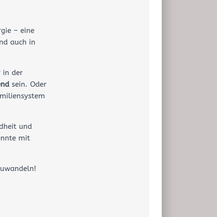
gie – eine
und auch in
 in der
end
sein. Oder
amiliensystem
dheit und
önnte mit
uwandeln!