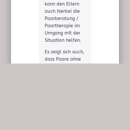
kann den Eltern
auch hierbei die
Paarberatung /
Paartherapie im
Umgang mit der
Situation helfen.
Es zeigt sich auch,
dass Paare ohne
Kinder und ohne
Trauschein sich
bei einer Trennung
zwar schneller
alleine
zurechtfinden,
jedoch relativ
schnell beim
nächsten Partner