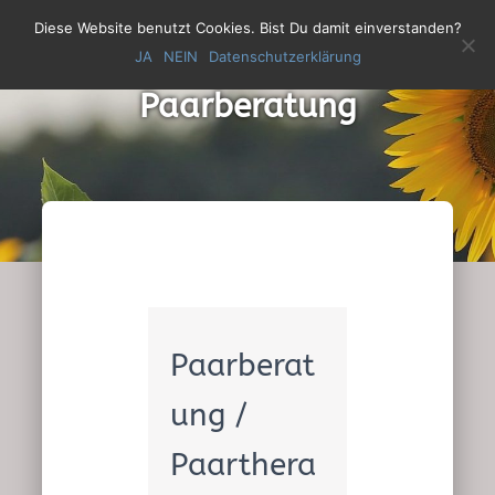
Diese Website benutzt Cookies. Bist Du damit einverstanden?
JA
NEIN
Datenschutzerklärung
N
A
Paarberatung
V
I
G
A
T
I
O
N
U
M
S
Paarberat
C
H
ung /
A
L
Paarthera
T