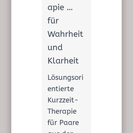
E
apie …
N
für
Wahrheit
und
Klarheit
Lösungsori
entierte
Kurzzeit-
Therapie
für Paare