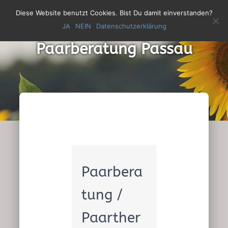
Diese Website benutzt Cookies. Bist Du damit einverstanden?
JA
NEIN
Datenschutzerklärung
N
A
Paarberatung Passau
V
I
G
A
T
I
O
N
U
M
S
Paarbera
C
H
tung /
A
L
Paarther
T