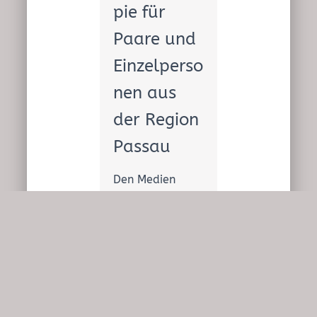
pie für
Paare und
Einzelperso
nen aus
der Region
Passau
Den Medien
zufolge werden
in Deutschland
jährlich ca.
190.000 Ehen
geschieden. In
Deutschland
sind davon ca.