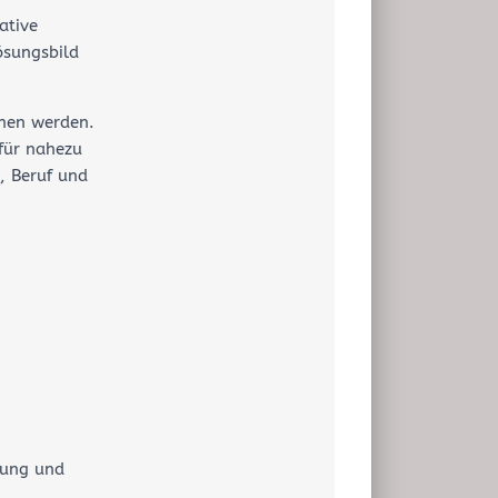
ative
ösungsbild
nnen werden.
 für nahezu
, Beruf und
lung und