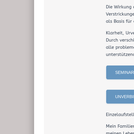
Die Wirkung 
Verstrickung
als Basis für
Klarheit, Ur
Durch versch
alle problem
unterstützend
SEMINA
UNVERBI
Einzelaufste
Mein Familie
meinen Leben