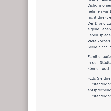
Disharmonie
nehmen wir L
nicht direkt
Der Drang zu
eigene Leben
Leben spiege
Viele körperl
Seele nicht i
Familienaufs
in den Städt
können auch 
Falls Sie di
Fürstenfeldb
entsprechend
Fürstenfeldb