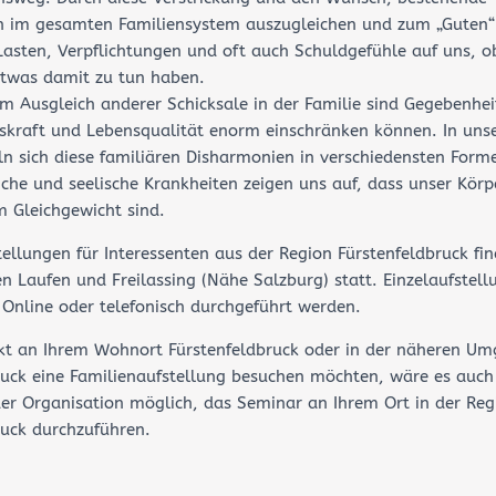
n im gesamten Familiensystem auszugleichen und zum „Guten“
asten, Verpflichtungen und oft auch Schuldgefühle auf uns, o
 etwas damit zu tun haben.
m Ausgleich anderer Schicksale in der Familie sind Gegebenheit
skraft und Lebensqualität enorm einschränken können. In uns
ln sich diese familiären Disharmonien in verschiedensten Form
iche und seelische Krankheiten zeigen uns auf, dass unser Körp
m Gleichgewicht sind.
tellungen für Interessenten aus der Region Fürstenfeldbruck fin
en Laufen und Freilassing (Nähe Salzburg) statt. Einzelaufstel
Online oder telefonisch durchgeführt werden.
rekt an Ihrem Wohnort Fürstenfeldbruck oder in der näheren U
ruck eine Familienaufstellung besuchen möchten, wäre es auch
er Organisation möglich, das Seminar an Ihrem Ort in der Reg
ruck durchzuführen.