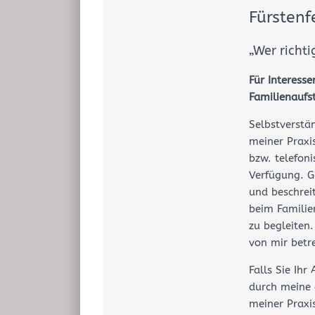
Fürstenf
„Wer richti
Für Interess
Familienaufs
Selbstverstä
meiner Praxi
bzw. telefoni
Verfügung. G
und beschreit
beim Familie
zu begleiten
von mir betr
Falls Sie Ihr
durch meine g
meiner Praxi