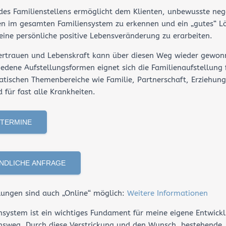
des Familienstellens ermöglicht dem Klienten, unbewusste neg
en im gesamten Familiensystem zu erkennen und ein „gutes“ L
 eine persönliche positive Lebensveränderung zu erarbeiten.
vertrauen und Lebenskraft kann über diesen Weg wieder gewo
iedene Aufstellungsformen eignet sich die Familienaufstellung
atischen Themenbereiche wie Familie, Partnerschaft, Erziehung
 für fast alle Krankheiten.
RTERMINE
NDLICHE ANFRAGE
llungen sind auch „Online“ möglich:
Weitere Informationen
nsystem ist ein wichtiges Fundament für meine eigene Entwick
sweg. Durch diese Verstrickung und den Wunsch, bestehende