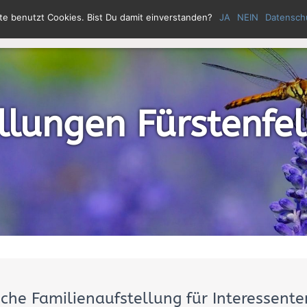
te benutzt Cookies. Bist Du damit einverstanden?
JA
NEIN
Datensch
HOME
ÜBER MICH
MEIN ANG
llungen Fürstenfe
che Familien­aufstellung für Interessent