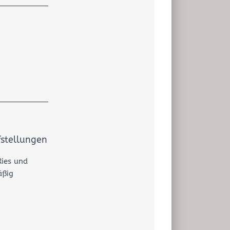
fstellungen
Ries und
äßig