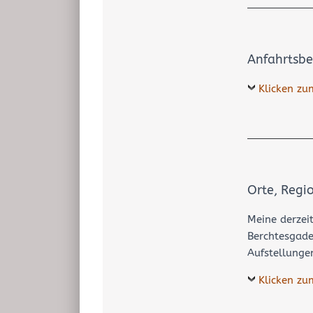
Anfahrts­be
Klicken zu
Orte, Regi
Meine derzei
Berchtesgaden
Aufstellunge
Klicken zu