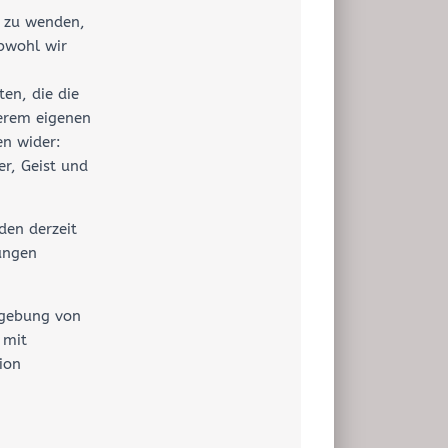
 zu wenden,
bwohl wir
en, die die
erem eigenen
en wider:
er, Geist und
den derzeit
lungen
mgebung von
 mit
ion